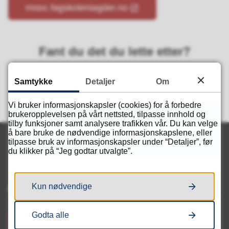
mooc.fagskoleniagder.no
Fant du det du lette etter?
Ja
Nei
Samtykke
Detaljer
Om
Vi bruker informasjonskapsler (cookies) for å forbedre
brukeropplevelsen på vårt nettsted, tilpasse innhold og
tilby funksjoner samt analysere trafikken vår. Du kan velge
å bare bruke de nødvendige informasjonskapslene, eller
tilpasse bruk av informasjonskapsler under “Detaljer”, før
du klikker på “Jeg godtar utvalgte”.
Ring oss
Kun nødvendige
Godta alle
37 04 00 00