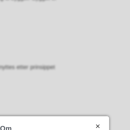
ttes etter prinsippet
Om