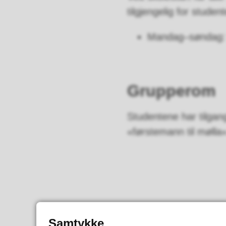
tilgjengelig for stude
Mandag–søndag: k
Grupperom
Studentene har tilgan
«førstemann til mølla»
Samtykke