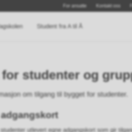
For ansatte
Kontakt oss
agskolen
Student fra A til Å
 for studenter og gru
masjon om tilgang til bygget for studenter.
 adgangskort
e studenter utlevert egne adgangskort som gir tilgan