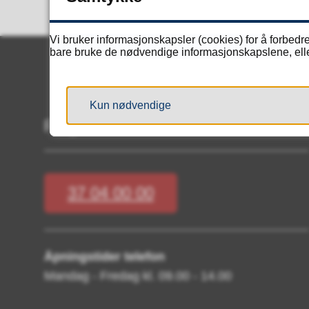
Vi bruker informasjonskapsler (cookies) for å forbedre
bare bruke de nødvendige informasjonskapslene, eller 
Kun nødvendige
Ring oss
37 04 00 00
Åpningstider telefon
Mandag - Fredag kl. 09.00 - 14.00