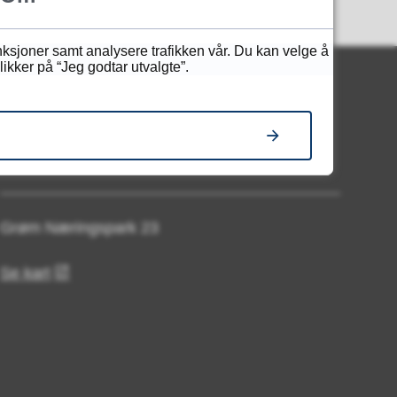
unksjoner samt analysere trafikken vår. Du kan velge å
ikker på “Jeg godtar utvalgte”.
Besøk oss
Grøm Næringspark 23
Se kart