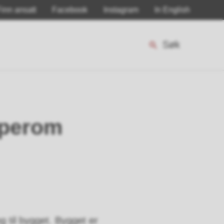
Finn ansatt
Facebook
Instagram
In English
Søk
pperom
g til bygget. Bygget er