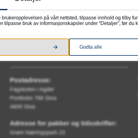
 brukeropplevelsen på vårt nettsted, tilpasse innhold og tilby f
tilpasse bruk av informasjonskapsler under “Detaljer”, før du kl
Godta alle
Skriv til oss
Postadresse:
Fagskolen i Agder
Postboks 788 Stoa
4809 Stoa
Adresse for pakker og tidsskrifter:
Grøm Næringspark 23