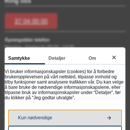
Ring oss
37 04 00 00
Åpningstider telefon
Mandag - Fredag kl. 09.00 - 14.00
Samtykke
Detaljer
Om
Vi bruker informasjonskapsler (cookies) for å forbedre
brukeropplevelsen på vårt nettsted, tilpasse innhold og
Skriv til oss
tilby funksjoner samt analysere trafikken vår. Du kan velge
å bare bruke de nødvendige informasjonskapslene, eller
tilpasse bruk av informasjonskapsler under “Detaljer”, før
Postadresse:
du klikker på “Jeg godtar utvalgte”.
Fagskolen i Agder
Postboks 788 Stoa
4809 Stoa
Kun nødvendige
Adresse for pakker og tidsskrifter: