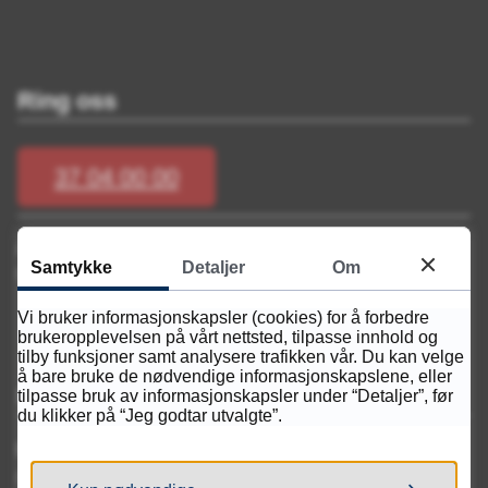
Ring oss
37 04 00 00
Åpningstider telefon
Samtykke
Detaljer
Om
Mandag - Fredag kl. 09.00 - 14.00
Vi bruker informasjonskapsler (cookies) for å forbedre
brukeropplevelsen på vårt nettsted, tilpasse innhold og
tilby funksjoner samt analysere trafikken vår. Du kan velge
å bare bruke de nødvendige informasjonskapslene, eller
Skriv til oss
tilpasse bruk av informasjonskapsler under “Detaljer”, før
du klikker på “Jeg godtar utvalgte”.
Postadresse:
Fagskolen i Agder