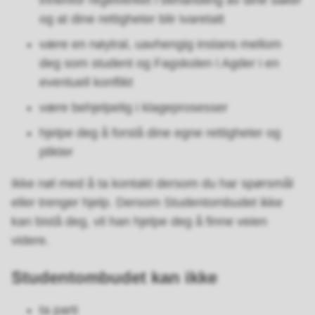
innenfor regelverket i behandling av dine saker
og at dine rettigheter blir ivaretatt
være en nøytral, uavhengig instans mellom
deg som student og Fagskolen i Agder i en
eventuell konflikt
være behjelpelig i klageprosesser
hjelpe deg å forstå dine egne rettigheter og
plikter
Ikke nøl med å ta kontakt dersom du har spørsmål
eller trenger hjelp. Dersom Studentombudet ikke
kan bistå deg, vil han hjelpe deg å finne veien
videre.
Studentombudet kan ikke
ta parti