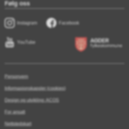
Følg oss
Instagram
Facebook
YouTube
Personvern
Informasjonskapsler (cookies)
Design og utvikling: ACOS
For ansatt
Nettstedskart