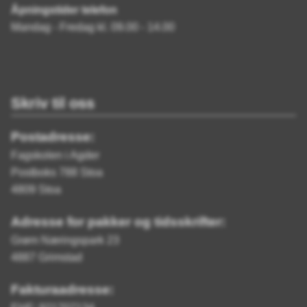
Åpningstider telefon
Mandag - Fredag kl. 09.00 - 14.00
Skriv til oss
Postadresse:
Fagskolen i Agder
Postboks 788 Stoa
4809 Stoa
Adresse for pakker og tidsskrifter:
Grøm Næringspark 23
4887 Grimstad
Fakturaadresse: