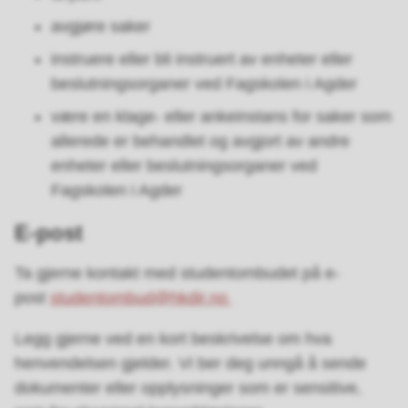
avgjøre saker
instruere eller bli instruert av enheter eller
beslutningsorganer ved Fagskolen i Agder
være en klage- eller ankeinstans for saker som
allerede er behandlet og avgjort av andre
enheter eller beslutningsorganer ved
Fagskolen i Agder
E-post
Ta gjerne kontakt med studentombudet på e-
post
studentombud@hkdir.no
Legg gjerne ved en kort beskrivelse om hva
henvendelsen gjelder. Vi ber deg unngå å sende
dokumenter eller opplysninger som er sensitive,