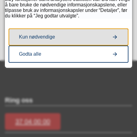
å bare bruke de nødvendige informasjonskapslene, eller
tilpasse bruk av informasjonskapsler under “Detaljer”, før
du klikker på “Jeg godtar utvalgte”.
Fant du det du lette etter?
Ja
Nei
Kun nødvendige
Godta alle
Ring oss
37 04 00 00