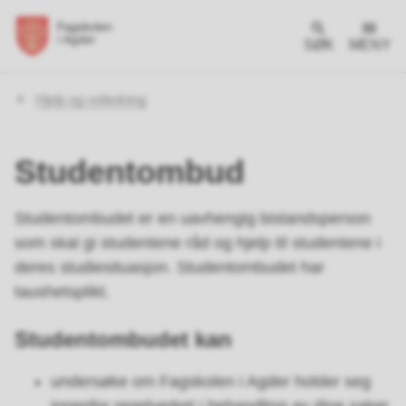
SØK
MENY
Du
Hjelp og veiledning
er
her:
Studentombud
Studentombudet er en uavhengig bistandsperson
som skal gi studentene råd og hjelp til studentene i
deres studiesituasjon. Studentombudet har
taushetsplikt.
Studentombudet kan
undersøke om Fagskolen i Agder holder seg