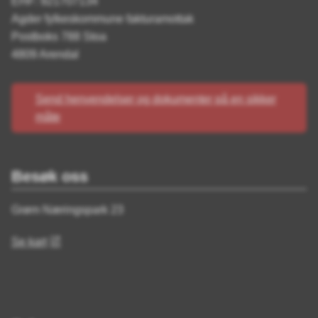
EHF: 921707134
Agder fylkeskommune fakturamottak
Postboks 788 Stoa
4809 Arendal
Send henvendelser og dokumenter på en sikker
måte
Besøk oss
Grøm Næringspark 23
Se kart