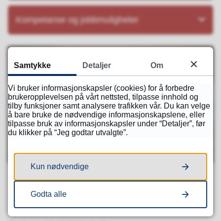
Kompetanse og jobbmuligheter
Samtykke
Detaljer
Om
Vi bruker informasjonskapsler (cookies) for å forbedre
brukeropplevelsen på vårt nettsted, tilpasse innhold og
tilby funksjoner samt analysere trafikken vår. Du kan velge
å bare bruke de nødvendige informasjonskapslene, eller
tilpasse bruk av informasjonskapsler under “Detaljer”, før
du klikker på “Jeg godtar utvalgte”.
Kun nødvendige
Godta alle