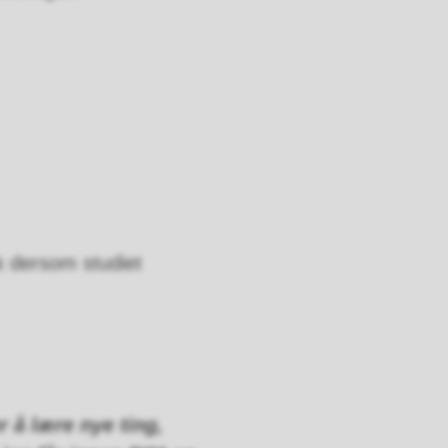
k dersom studiet
r å lære nye ting,