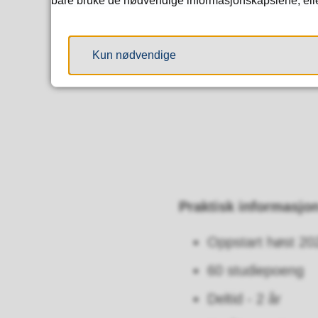
bare bruke de nødvendige informasjonskapslene, eller 
Kun nødvendige
Praktisk informasjo
Oppstart høst 20
60 studiepoeng
Deltid - 2 år