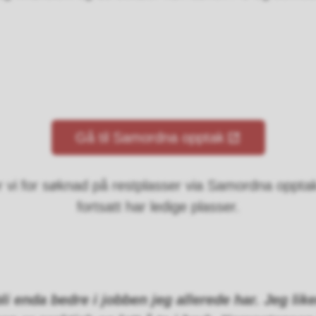
Gå til Samordna opptak
er vi for søknad på restplasser via Samordna oppta
fortsatt har ledige plasser.
bli enda bedre i jobben jeg allerede har. Jeg like