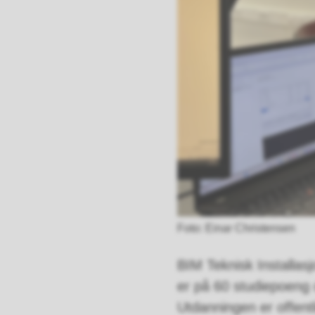
Einar Christensen
BIM Teknisk Installas
er på 60 studiepoeng o
Utdanningen er offentl