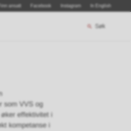
Finn ansatt
Facebook
Instagram
In English
Søk
n
ner som VVS og
ker effektivitet i
økt kompetanse i