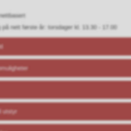
nettbasert
på nett første år: torsdager kl. 13.30 - 17.00
ld
muligheter
 utstyr