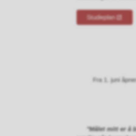
Studieplan
Fra 1. juni åpn
"Målet mitt er å 