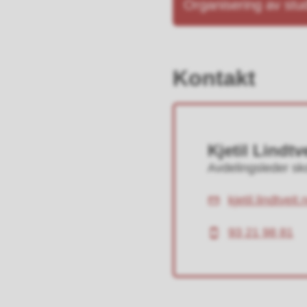
Organisering av stud
Kontakt
Kjetil Lindtv
Avdelingsleder sk
kjetil.lindtve
E-
post
93 21 98 81
Mobil