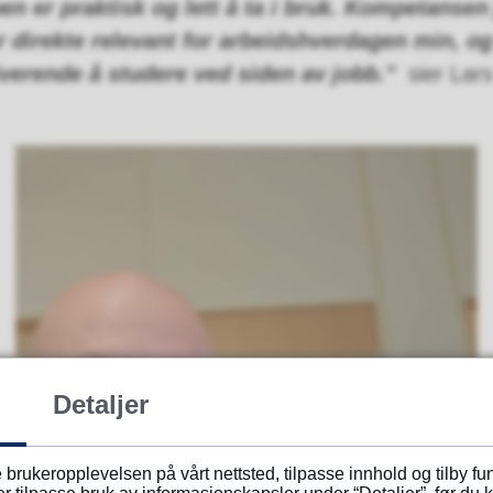
n er praktisk og lett å ta i bruk. Kompetansen
r direkte relevant for arbeidshverdagen min, og
iverende å studere ved siden av jobb."
sier Lar
Detaljer
 brukeropplevelsen på vårt nettsted, tilpasse innhold og tilby f