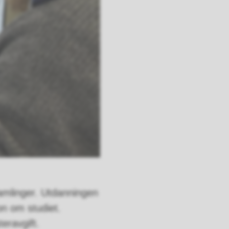
samlinger. Utdanningen
on om studiet.
eravgift.