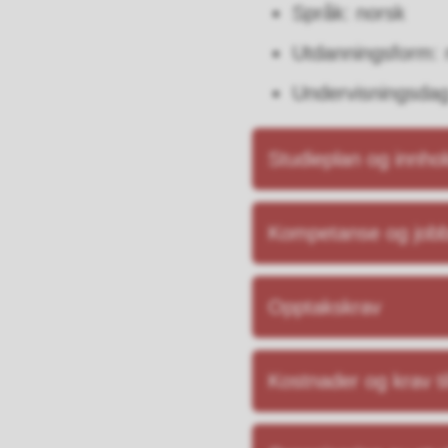
Språk: norsk
Utdanningsform: 
Undervisningsdag 
Studieplan og innho
Kompetanse og jobb
Opptakskrav
Kostnader og krav til