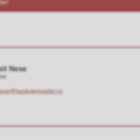
iet
eit Nese
ole
it.nese@fagskoleniagder.no