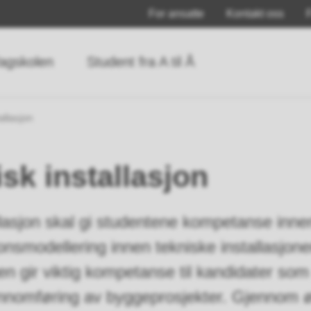
For ansatte
Kontakt oss
agskolen
Student fra A til Å
allasjon
sk installasjon
lasjon skal gi studentene kompetanse inne
onsmodellering innen tekniske installasjo
n gir viktig kompetanse til kandidater som ø
ennomføring av byggeprosjekter. Gjennom 