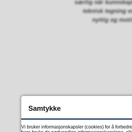
særlig når kunnskape
teknisk tegning e
nyttig og mot
Samtykke
Vi bruker informasjonskapsler (cookies) for å forbedre