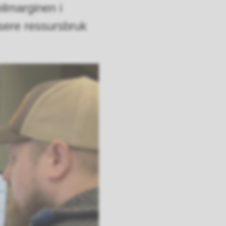
ilmarginen i
isere ressursbruk