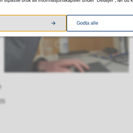
tilpasse bruk av informasjonskapsler under “Detaljer”, før du kl
Godta alle
n
25