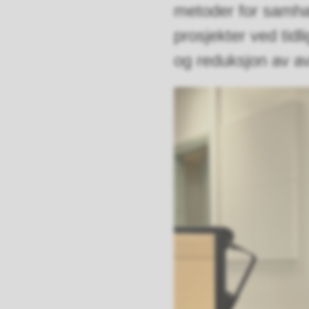
metoder for samhan
prosjekter ved tidl
og reduksjon av av