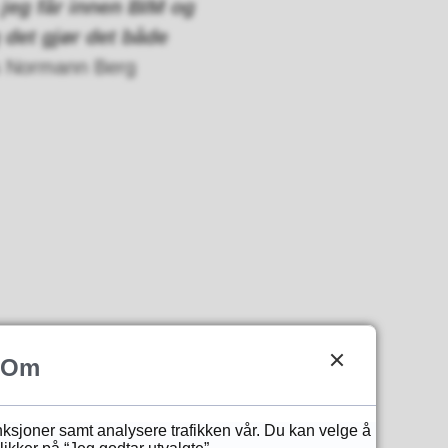
 jeg får innen BIM og
 det gjør det både
s Normann Berg
Om
unksjoner samt analysere trafikken vår. Du kan velge å