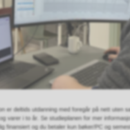
jon er deltids utdanning med foregår på nett uten 
g varer i to år. Se studieplanen for mer informasj
ig finansiert og du betaler kun bøker/PC og semest